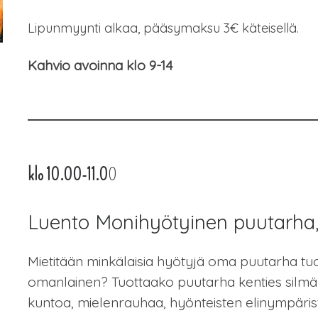
Lipunmyynti alkaa, pääsymaksu 3€ käteisellä.
Kahvio avoinna klo 9-14
klo 10.00-11.0
0
Luento Monihyötyinen puutarh
Mietitään minkälaisia hyötyjä oma puutarha tuo
omanlainen? Tuottaako puutarha kenties silmän
kuntoa, mielenrauhaa, hyönteisten elinympäristö